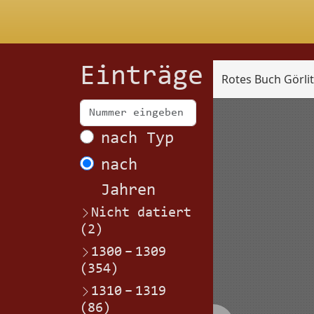
Einträge
Rotes Buch Görli
Scan
nach Typ
nach
Jahren
Nicht datiert
(2)
1300
–
1309
(354)
1310
–
1319
(86)