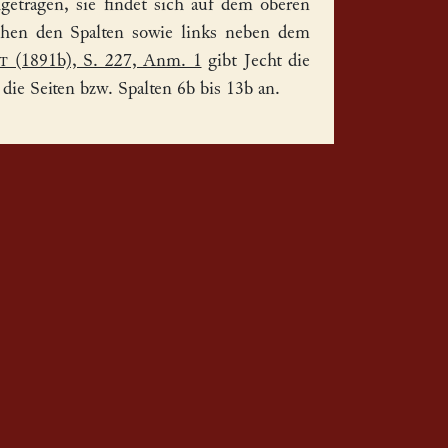
tragen, sie findet sich auf dem oberen
chen den Spalten sowie links neben dem
t
(1891b), S. 227, Anm. 1
gibt Jecht die
r die Seiten bzw. Spalten 6b bis 13b an.