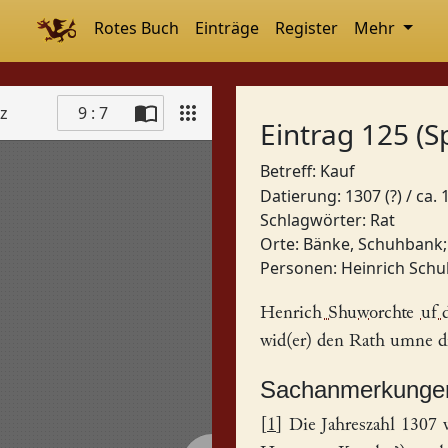
Rotes Buch
Einträge
Register
Mehr
tz
9 : 7
Eintrag 125 (S
Betreff: Kauf
Datierung: 1307 (?) / ca.
Schlagwörter:
Rat
Orte:
Bänke, Schuhbank
Personen:
Heinrich Sch
Henrich Shuworchte
uf 
wid(er) den
Rat
h umne dr
Sachanmerkunge
[
1
] Die Jahreszahl 1307 