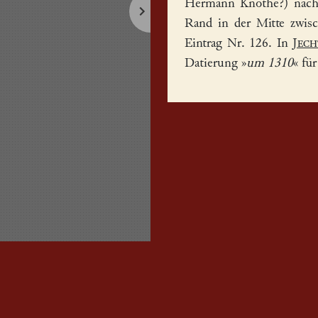
Hermann Knothe?) nachge
Rand in der Mitte zwis
Eintrag Nr. 126. In
Jech
Datierung »
um 1310
« fü