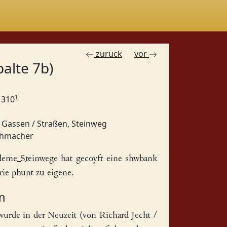
zurück
vor
palte 7b)
1
 1310
;
Gassen / Straßen, Steinweg
uhmacher
deme Steinwege
hat gecoyft eine
shwbank
ie phunt zu eigene.
n
wurde in der Neuzeit (von Richard Jecht /