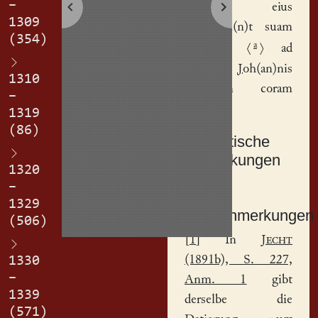
–
gen(er) eius
1309
resignaru(n)t suam
(354)
a
cu(r)iam
⟨
⟩
ad
manus
Joh(an)nis
1310
Cůthelen
coram
–
iudic(i)o.
1319
(86)
Textkritische
Anmerkungen
1320
a
sua(m)
.
–
1329
Sachanmerkungen
(506)
[
1
] In
Jecht
(1891b), S. 227,
1330
–
Anm. 1
gibt
1339
derselbe die
(571)