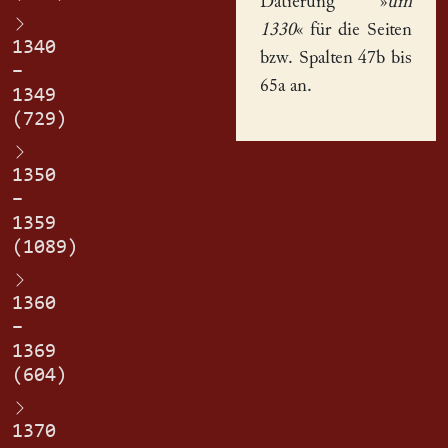
Datierung »
um
1330
« für die Seiten
1340
bzw. Spalten 47b bis
–
65a an.
1349
(729)
1350
–
1359
(1089)
1360
–
1369
(604)
1370