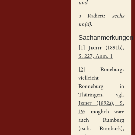
und
.
b
Radiert:
sechs
un(d)
.
Sachanmerkungen
[
1
]
Jecht
(1891b),
S. 227, Anm. 1
[
2
] Roneburg:
vielleicht
Ronneburg in
Thüringen, vgl.
Jecht
(1892a), S.
19
; möglich wäre
auch Rumburg
(tsch. Rumburk),