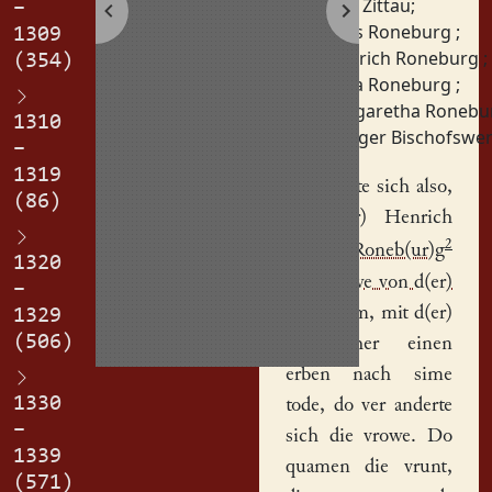
Frau Zittau
;
–
Hans Roneburg
;
1309
Heinrich Roneburg
;
(354)
Klara Roneburg
;
Margaretha Roneb
1310
Rüdiger Bischofswe
–
1319
|
Iz vugete sich also,
(86)
daz h(er)
Henrich
2
von Roneb(ur)g
1320
eine
vrowe von d(er)
–
Sitaw nam
, mit d(er)
1329
(506)
hatte her einen
erben nach sime
1330
tode, do ver anderte
–
sich die vrowe. Do
1339
quamen die vrunt,
(571)