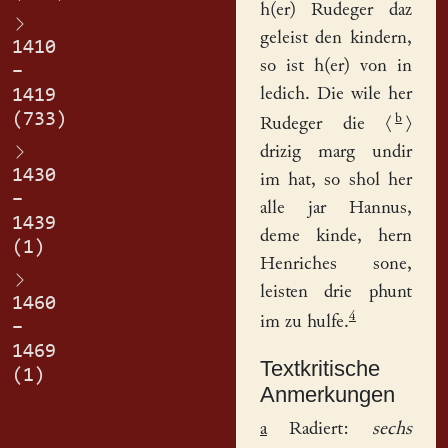
h(er) Rudeger daz
geleist den kindern,
1410
so ist h(er) von in
–
ledich. Die wile her
1419
(733)
b
Rudeger die
⟨
⟩
drizig marg undir
1430
im hat, so shol her
–
alle jar Hannus,
1439
deme kinde, hern
(1)
Henriches sone,
leisten drie phunt
1460
4
im zu hulfe.
–
1469
Textkritische
(1)
Anmerkungen
a
Radiert:
sechs