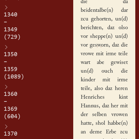
die da
beidentalbe(n) dar
1340
zcu gehorten, un(d)
–
berichten, daz olso
1349
vor sheppe(n) un(d)
(729)
vor
gesworn
, daz die
vrowe mit irme teile
1350
–
wart abe gewiset
1359
un(d) ouch die
(1089)
kinder mit irme
teile, also daz heren
1360
Henriches kint
–
Hannus
, daz her mit
1369
der selben vrowen
(604)
hatte, shol habbe(n)
an deme Erbe zcu
1370