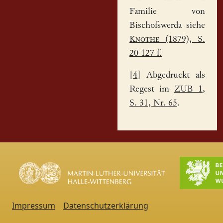
Familie von
Bischofswerda siehe
Knothe
(1879), S.
20 127 f.
[
4
] Abgedruckt als
Regest im
ZUB 1
,
S. 31, Nr. 65
.
Impressum
Datenschutzerklärung