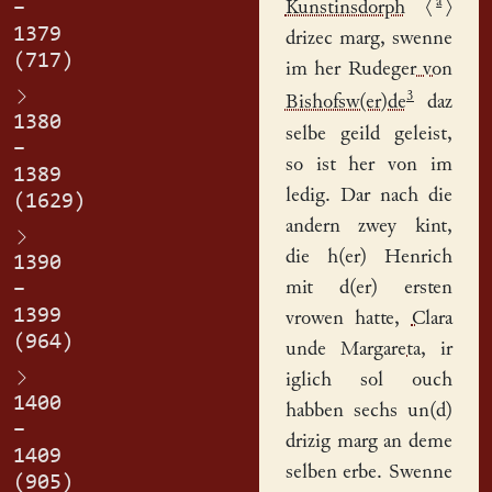
a
–
Kunstinsdorph
⟨
⟩
1379
drizec marg, swenne
(717)
im her
Rudeger von
3
Bishofsw(er)de
daz
1380
selbe geild geleist,
–
so ist her von im
1389
ledig. Dar nach die
(1629)
andern zwey kint,
die h(er) Henrich
1390
mit d(er) ersten
–
1399
vrowen hatte,
Clara
(964)
unde
Margareta
, ir
iglich sol ouch
1400
habben sechs un(d)
–
drizig marg an deme
1409
selben erbe. Swenne
(905)