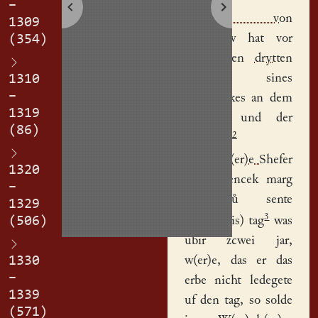
–
Herman von
1309
G(ru)now
hat vor
(354)
sazcet den
drytten
teil
sines
1310
–
vorw(er)kes
an dem
1319
ack(er)e und der
(86)
2
hofereyte
W(er)nh(er)e Shefer
1320
vor zcwencek marg
–
als nů sente
1329
3
(506)
Mich(aelis) tag
was
ubir zcwei jar,
1330
w(er)e, das er das
–
erbe nicht ledegete
1339
uf den tag, so solde
(571)