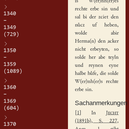
is W(er)nh(er)es
rechte erbe sin und
1340
sal bi der zciet den
–
nůcz uf heben,
1349
wolde abir
(729)
Herma(n) den
acker
nicht erbeyten, so
1350
–
solde her abe teyln
1359
und reynen eyne
(1089)
halbe
hůfe
, die solde
W(er)nh(er)s rechte
1360
erbe sin.
–
1369
Sachanmerkungen
(604)
[
1
] In
Jecht
(1891b), S. 227,
1370