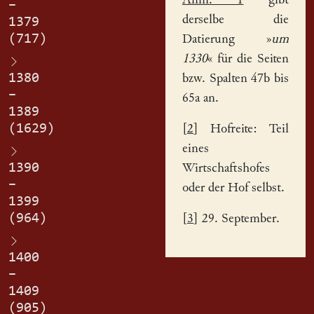
Anm. 1
gibt
–
derselbe die
1379
(717)
Datierung »
um
1330
« für die Seiten
1380
bzw. Spalten 47b bis
–
65a an.
1389
(1629)
[
2
] Hofreite: Teil
eines
1390
Wirtschaftshofes
–
oder der Hof selbst.
1399
(964)
[
3
] 29. September.
1400
–
1409
(905)