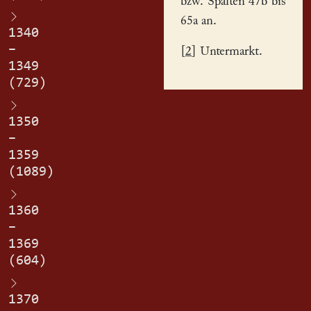
bzw. Spalten 47b bis
65a an.
1340
–
[
2
] Untermarkt.
1349
(729)
1350
–
1359
(1089)
1360
–
1369
(604)
1370