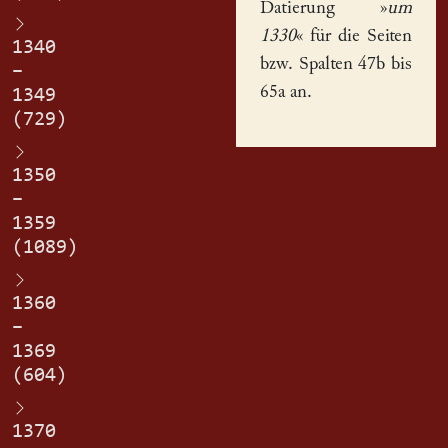
Datierung »
um
1330
« für die Seiten
1340
bzw. Spalten 47b bis
–
65a an.
1349
(729)
1350
–
1359
(1089)
1360
–
1369
(604)
1370