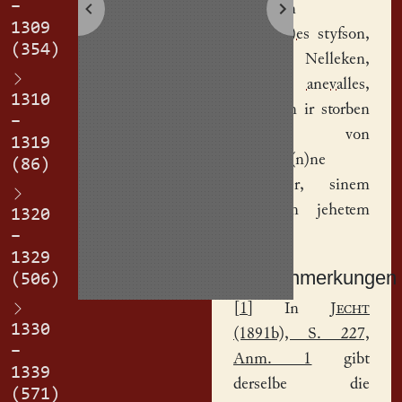
–
vorzcigen
1309
Walth(er)es
styfson,
(354)
genant Nelleken,
alle des
anevalles
,
1310
der in an ir storben
–
ist von
1319
Henema(n)ne
(86)
Hostether
, sinem
vater, in jehetem
1320
dinge.
–
1329
Sachanmerkungen
(506)
[
1
] In
Jecht
1330
(1891b), S. 227,
–
Anm. 1
gibt
1339
derselbe die
(571)