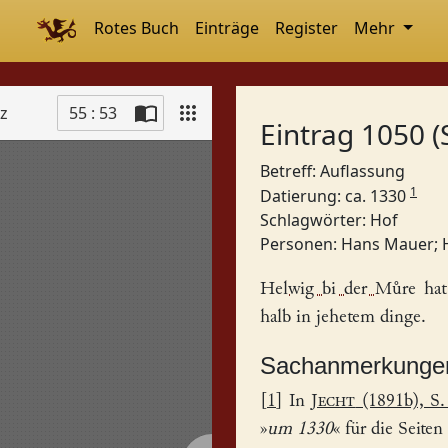
Rotes Buch
Einträge
Register
Mehr
tz
55 : 53
Eintrag 1050 (
Betreff: Auflassung
1
Datierung: ca. 1330
Schlagwörter:
Hof
Personen:
Hans Mauer
;
Helwig bi der Můre
hat
halb in jehetem dinge.
Sachanmerkunge
[
1
] In
Jecht
(1891b), S.
»
um 1330
« für die Seiten