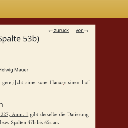
zurück
vor
Spalte 53b)
Helwig Mauer
 gere[i]cht sime sone
Hanuse
sinen
hof
n
 227, Anm. 1
gibt derselbe die Datierung
 bzw. Spalten 47b bis 65a an.