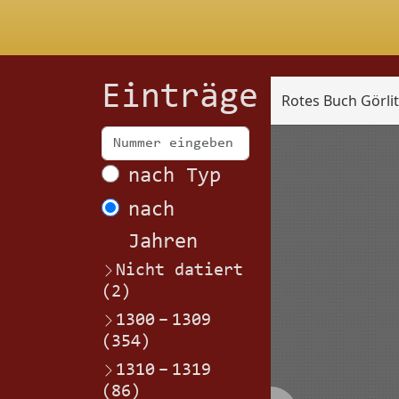
Einträge
Rotes Buch Görli
Scan
nach Typ
nach
Jahren
Nicht datiert
(2)
1300
–
1309
(354)
1310
–
1319
(86)