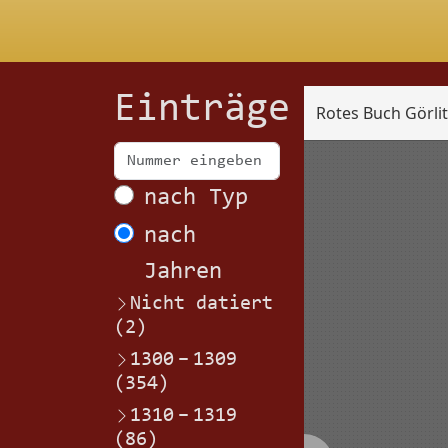
Einträge
Rotes Buch Görli
Scan
nach Typ
nach
Jahren
Nicht datiert
(2)
1300
–
1309
(354)
1310
–
1319
(86)