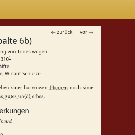
zurück
vor
palte 6b)
gung von Todes wegen
1
 1310
älfte
e
;
Winant Schurze
eben siner husvrowen
Hannen
noch sime
nes gutes un(d) erbes
.
merkungen
naud
.
n