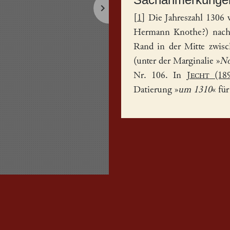
[
1
] Die Jahreszahl 1306 
Hermann Knothe?) nachge
Rand in der Mitte zwisc
(unter der Marginalie »
No
Nr. 106. In
Jecht
(189
Datierung »
um 1310
« fü