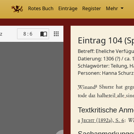
Rotes Buch
Einträge
Register
Mehr
tz
8 : 6
Eintrag 104 (S
Betreff: Eheliche Verfü
Datierung: 1306 (?) / ca.
Schlagwörter:
Teilung, H
Personen:
Hanna Schurz
a
Winand
Shurze hat geg
tode daz
halbeteil alle si
Textkritische An
a
Jecht
(1892a), S. 6
:
Wi
Sachanmerkunge