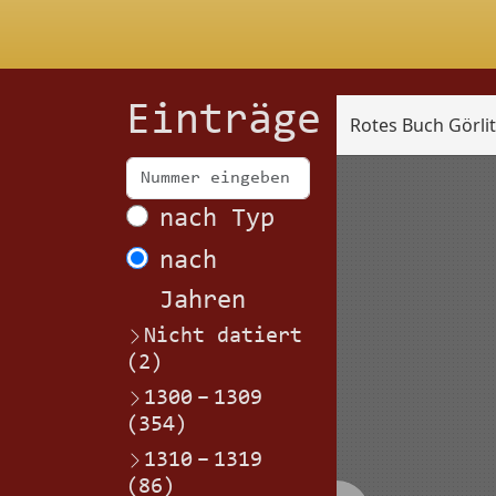
Einträge
Rotes Buch Görli
Scan
nach Typ
nach
Jahren
Nicht datiert
(2)
1300
–
1309
(354)
1310
–
1319
(86)