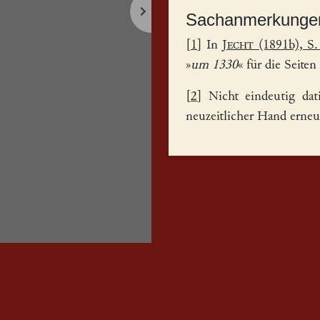
Sachanmerkunge
[
1
] In
Jecht
(1891b), S.
»
um 1330
« für die Seiten
[
2
] Nicht eindeutig da
neuzeitlicher Hand erneu