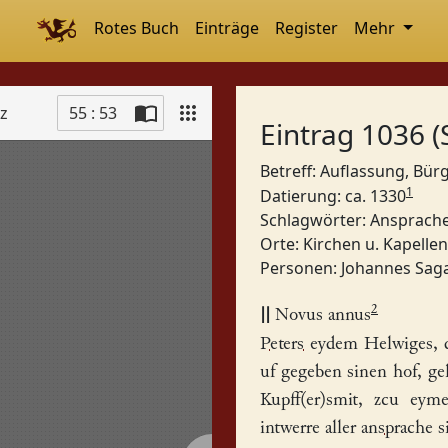
Rotes Buch
Einträge
Register
Mehr
tz
55 : 53
Eintrag 1036 (
Betreff: Auflassung, Bür
1
Datierung: ca. 1330
Schlagwörter:
Ansprach
Orte:
Kirchen u. Kapellen,
Personen:
Johannes Sag
2
||
Novus annus
Peters
eydem Helwiges, 
uf gegeben sinen
hof
, g
Kupff(er)smit
, zcu eyme
intwerre aller
ansprache
s