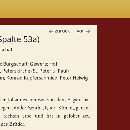
zurück
vor
Spalte 53a)
gschaft
e
;
Bürgschaft
;
Gewere
;
Hof
 Peterskirche (St. Peter u. Paul)
an
;
Konrad Kupferschmied
;
Peter Helwig
der
Johannes
son was von dem Sagan, hat
elegen hinder
Senthe Peter
,
Kůnen, genant
 rechten erbe und hat in gelobet zcu
ines Brůder.